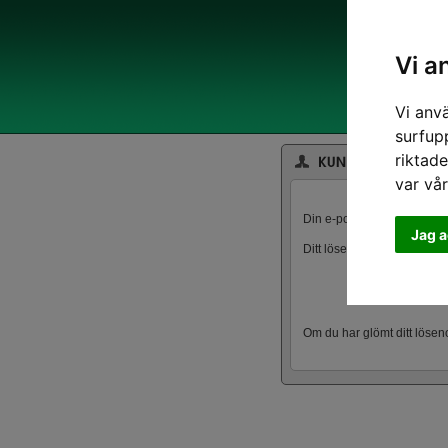
Vi a
Vi anv
surfup
riktade
var vå
Din e-post:
Jag a
Ditt lösenord:
Om du har glömt ditt löse