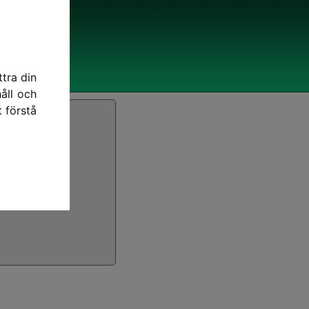
tra din
åll och
t förstå